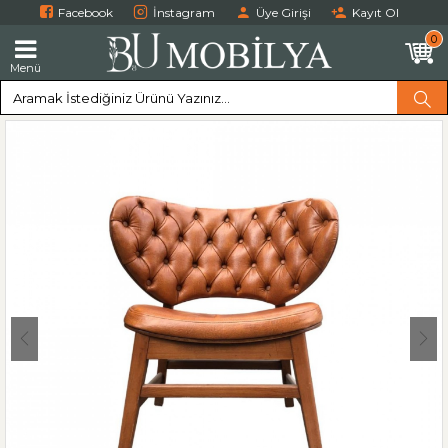
Facebook
İnstagram
Üye Girişi
Kayıt Ol
0
Menü