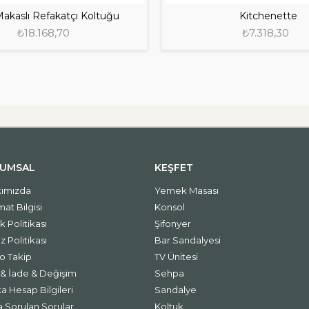
Makaslı Refakatçı Koltuğu
Kitchenette
₺18.168,70
₺7.318,30
UMSAL
KEŞFET
ımızda
Yemek Masası
mat Bilgisi
Konsol
ik Politikası
Şifonyer
 Politikası
Bar Sandalyesi
o Takip
TV Ünitesi
l & İade & Değişim
Sehpa
a Hesap Bilgileri
Sandalye
a Sorulan Sorular
Koltuk