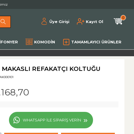
rimiz
0
Üye Girişi
Kayıt Ol
IFONYER
KOMODIN
TAMAMLAYICI ÜRÜNLER
 MAKASLI REFAKATÇI KOLTUĞU
AK000101
.168,70
WHATSAPP ILE SIPARIŞ VERIN