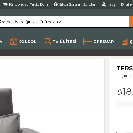
Kargonuzu Takip Edin
Sıkça Sorulan Sorular
İletişim Bilgile
A
KONSOL
TV ÜNITESI
DRESUAR
Ş
TERS
/ BU-M
₺18