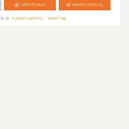
SEPETE EKLE
HEMEN SATIN AL
0 yorum yapılmış.
-
Yorum Yap