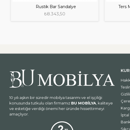
Rustik Bar Sandalye
Ters 
₺8.343,50
KUR
Hakk
Tesli
Gizlil
10 yılı aşkın bir süredir mobilya tasarımı ve el işçiliği
Çerez
konusunda tutkulu olan firmamız
BU MOBİLYA
, kaliteye
Karg
ve estetiğe verdiği önemi her üründe hissettirmeyi
amaçlıyor.
İpta
Bank
Sıkç