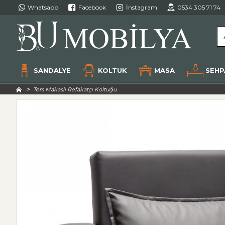
Whatsapp
Facebook
İnstagram
0534 305 71 74
SANDALYE
KOLTUK
MASA
SEHP
Ters Makaslı Refakatçı Koltuğu