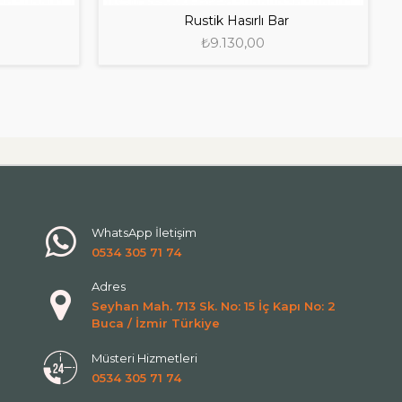
Rustik Hasırlı Bar
₺9.130,00
WhatsApp İletişim
0534 305 71 74
Adres
Seyhan Mah. 713 Sk. No: 15 İç Kapı No: 2
Buca / İzmir Türkiye
Müsteri Hizmetleri
0534 305 71 74