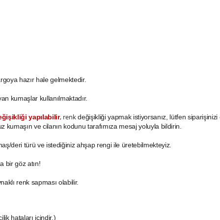
argoya hazır hale gelmektedir.
ayan kumaşlar kullanılmaktadır.
, renk
işikliği yapılabilir
değişikliği yapmak istiyorsanız, lütfen siparişiniz
uz kumaşın ve cilanın kodunu tarafımıza mesaj yoluyla bildirin.
aş/deri türü ve istediğiniz ahşap rengi ile üretebilmekteyiz.
a bir göz atın!
naklı renk sapması olabilir.
lik hataları içindir.)