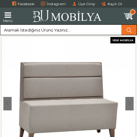
Facebook
İnstagram
Üye Girişi
Kayıt Ol
0
Menü
YENI MOBILYA