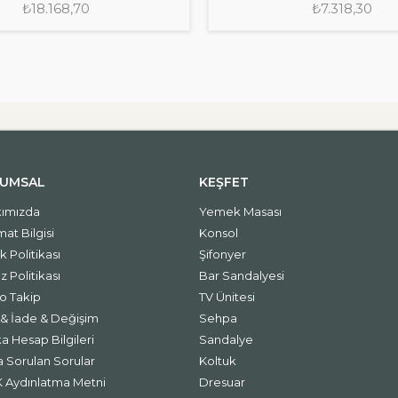
₺18.168,70
₺7.318,30
UMSAL
KEŞFET
ımızda
Yemek Masası
mat Bilgisi
Konsol
ik Politikası
Şifonyer
 Politikası
Bar Sandalyesi
o Takip
TV Ünitesi
l & İade & Değişim
Sehpa
a Hesap Bilgileri
Sandalye
a Sorulan Sorular
Koltuk
 Aydınlatma Metni
Dresuar