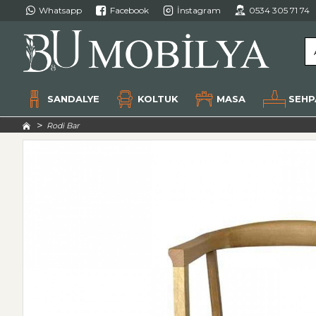
Whatsapp
Facebook
İnstagram
0534 305 71 74
SANDALYE
KOLTUK
MASA
SEHP
Rodi Bar