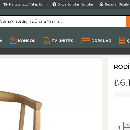
Kargonuzu Takip Edin
Sıkça Sorulan Sorular
İletişim Bilgile
A
KONSOL
TV ÜNITESI
DRESUAR
Ş
RODI
₺6.