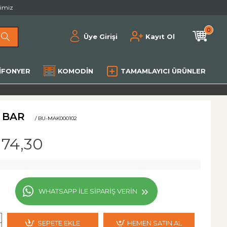
rimiz
0
Üye Girişi
Kayıt Ol
IFONYER
KOMODIN
TAMAMLAYICI ÜRÜNLER
 BAR
/ BU-MAK000102
174,30
WHATSAPP ILE SIPARIŞ VERIN
SEPETE EKLE
HEMEN SATIN AL