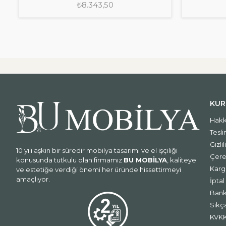
₺8.343,50
KUR
Hakk
Tesli
Gizlil
10 yılı aşkın bir süredir mobilya tasarımı ve el işçiliği
Çerez
konusunda tutkulu olan firmamız
BU MOBİLYA
, kaliteye
Karg
ve estetiğe verdiği önemi her üründe hissettirmeyi
amaçlıyor.
İpta
Bank
Sıkç
KVKK