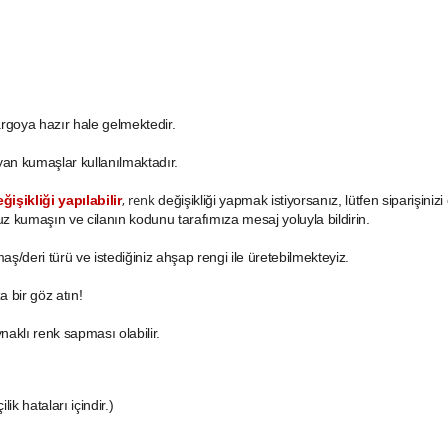
argoya hazır hale gelmektedir.
ayan kumaşlar kullanılmaktadır.
, renk
işikliği yapılabilir
değişikliği yapmak istiyorsanız, lütfen siparişiniz
uz kumaşın ve cilanın kodunu tarafımıza mesaj yoluyla bildirin.
aş/deri türü ve istediğiniz ahşap rengi ile üretebilmekteyiz.
a bir göz atın!
naklı renk sapması olabilir.
lik hataları içindir.)