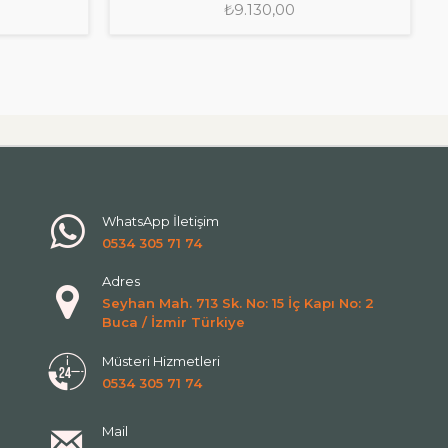
₺9.130,00
WhatsApp İletişim
0534 305 71 74
Adres
Seyhan Mah. 713 Sk. No: 15 İç Kapı No: 2
Buca / İzmir Türkiye
Müsteri Hizmetleri
0534 305 71 74
Mail