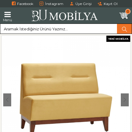
Facebook
İnstagram
Üye Girişi
Kayıt Ol
0
Menü
YENI MOBILYA