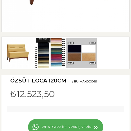
ÖZSÜT LOCA 120CM
/ BU-MAK000065
₺12.523,50
WHATSAPP ILE SIPARIŞ VERIN