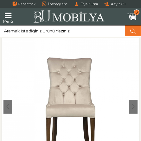
Facebook
İnstagram
Üye Girişi
Kayıt Ol
0
Menü